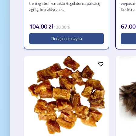
trening stref kontaktu Regulator na palisadę
wyposażo
agility, to praktyczne...
Doskonale
104.00 zł
67.00
130.00 zł
Dodaj do koszyka