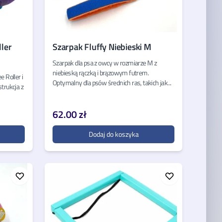
ler
Szarpak Fluffy Niebieski M
Szarpak dla psa z owcy w rozmiarze M z
niebieską rączką i brązowym futrem.
 Roller i
Optymalny dla psów średnich ras, takich jak...
trukcja z
62.00 zł
Dodaj do koszyka