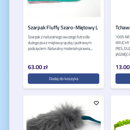
Szarpak Fluffy Szaro-Miętowy L
Tchawi
Szarpak z naturalnego owczego futra dla
100% NA
dużego psa z miętową rączką i pudrowym
KRUCHY 
podszyciem. Naturalny materiał sprawia,...
PIES, DU
JAGNIĘCA 
63.00 zł
13.00
Dodaj do koszyka