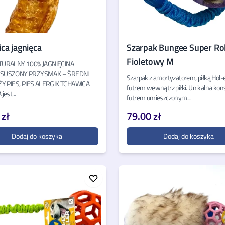
ca jagnięca
Szarpak Bungee Super Rol
Fioletowy M
TURALNY 100% JAGNIĘCINA
SUSZONY PRZYSMAK – ŚREDNI
Szarpak z amortyzatorem, piłką Hol-ee
ŻY PIES, PIES ALERGIK TCHAWICA
futrem wewnątrz piłki. Unikalna kons
jest...
futrem umieszczonym...
 zł
79.00 zł
Dodaj do koszyka
Dodaj do koszyka