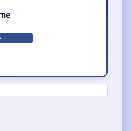
ame
a