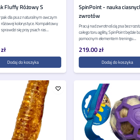
k Fluffy Różowy S
SpinPoint - nauka ciasnyc
zwrotów
rpak dla psa z naturalnym owczym
 różowej kolorystyce. Kompaktowy
Pracuj nad zwrotnością psa bez rozs
 sprawdzi się przy psach ras...
całego toru agility, SpinPoint będzie b
pomocnym elementem treningu....
 zł
219.00 zł
Dodaj do koszyka
Dodaj do koszyka