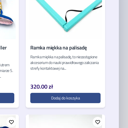
ler
Ramka miękka na palisadę
Ramka miękka na palisadę, to niezastąpione
akcesorium do nauki prawidłowego zaliczania
futrem
strefy kontaktowej na...
miarze S.
.
320.00 zł
Dodaj do koszyka