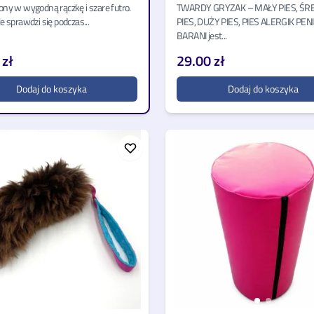
ny w wygodną rączkę i szare futro.
TWARDY GRYZAK – MAŁY PIES, ŚR
 sprawdzi się podczas...
PIES, DUŻY PIES, PIES ALERGIK PEN
BARANI jest...
 zł
29.00 zł
Dodaj do koszyka
Dodaj do koszyka