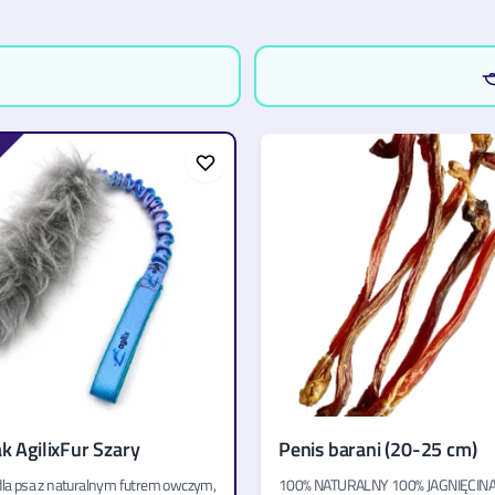
R
k AgilixFur Szary
Penis barani (20-25 cm)
dla psa z naturalnym futrem owczym,
100% NATURALNY 100% JAGNIĘCIN