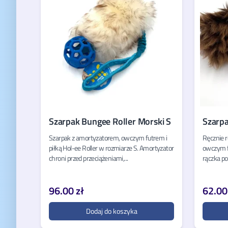
Szarpak Bungee Roller Morski S
Szarp
Szarpak z amortyzatorem, owczym futrem i
Ręcznie r
piłką Hol-ee Roller w rozmiarze S. Amortyzator
owczym f
chroni przed przeciążeniami,...
rączka p
96.00 zł
62.00
Dodaj do koszyka