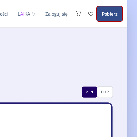
ości
L
AI
KA
✨
Zaloguj się
Pobierz
PLN
EUR