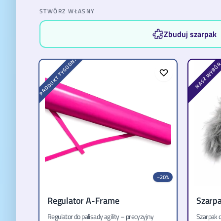
STWÓRZ WŁASNY
Zbuduj szarpak
PRODUKT TYGODNIA
NASZ WYBÓ
−
20
%
Regulator A-Frame
Szarpa
Regulator do palisady agility – precyzyjny
Szarpak 