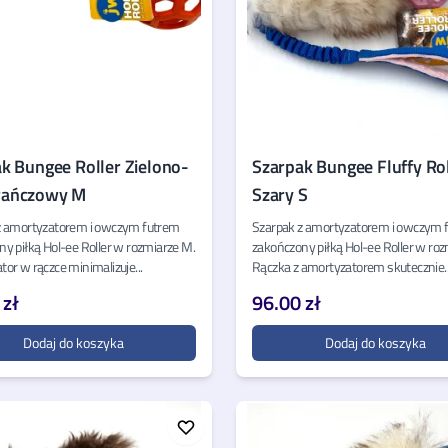
k Bungee Roller Zielono-
Szarpak Bungee Fluffy Rol
ańczowy M
Szary S
z amortyzatorem i owczym futrem
Szarpak z amortyzatorem i owczym 
y piłką Hol-ee Roller w rozmiarze M.
zakończony piłką Hol-ee Roller w roz
or w rączce minimalizuje...
Rączka z amortyzatorem skutecznie..
 zł
96.00 zł
Dodaj do koszyka
Dodaj do koszyka