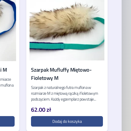
i M
Szarpak Mufluffy Miętowo-
Fioletowy M
zmiarze
o muflona
Szarpak z naturalnego futra muflona w
rozmiarze M z miętową rączką i fioletowym
podszyciem. Każdy egzemplarz powstaje...
62.00 zł
Dodaj do koszyka