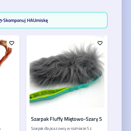
Skomponuj HAUmiskę
Szarpak Fluffy Miętowo-Szary S
A
Szarpak dla psa z owcy w rozmiarze S z