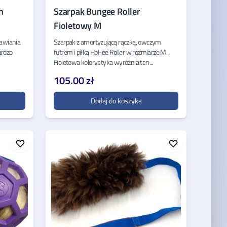
h
Szarpak Bungee Roller
Fioletowy M
tawiania
Szarpak z amortyzującą rączką, owczym
ardzo
futrem i piłką Hol-ee Roller w rozmiarze M.
Fioletowa kolorystyka wyróżnia ten...
105.00 zł
Dodaj do koszyka