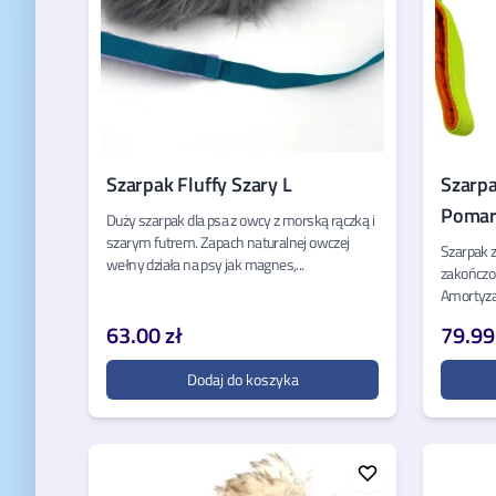
Szarpak Fluffy Szary L
Szarpa
Pomar
Duży szarpak dla psa z owcy z morską rączką i
szarym futrem. Zapach naturalnej owczej
Szarpak 
wełny działa na psy jak magnes,...
zakończon
Amortyzat
63.00 zł
79.99
Dodaj do koszyka