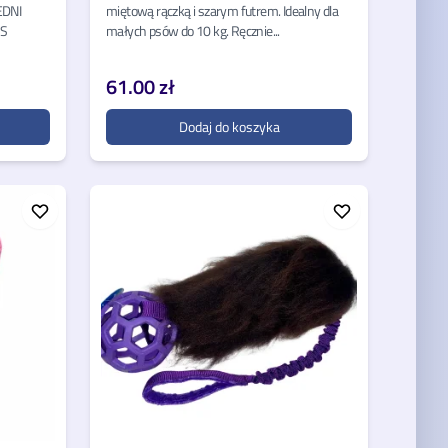
EDNI
miętową rączką i szarym futrem. Idealny dla
IS
małych psów do 10 kg. Ręcznie...
61.00 zł
Dodaj do koszyka