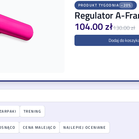
PRODUKT TYGODNIA
−
20
%
Regulator A-Fr
104.00 zł
130.00 zł
Dodaj do koszyk
ZARPAKI
TRENING
OSNĄCO
CENA MALEJĄCO
NAJLEPIEJ OCENIANE