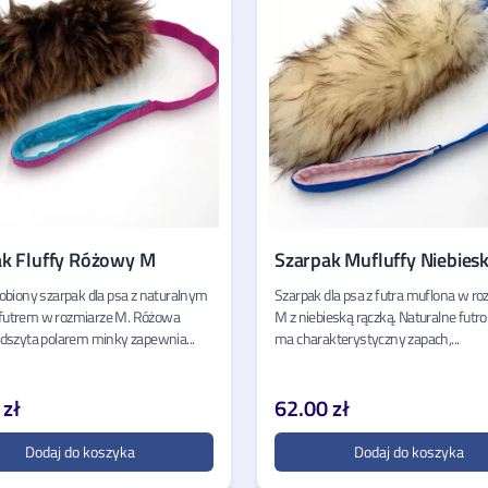
ak Fluffy Różowy M
Szarpak Mufluffy Niebiesk
obiony szarpak dla psa z naturalnym
Szarpak dla psa z futra muflona w ro
utrem w rozmiarze M. Różowa
M z niebieską rączką. Naturalne futr
odszyta polarem minky zapewnia...
ma charakterystyczny zapach,...
 zł
62.00 zł
Dodaj do koszyka
Dodaj do koszyka