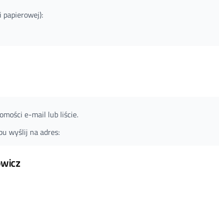
i papierowej):
mości e-mail lub liście.
u wyślij na adres:
owicz