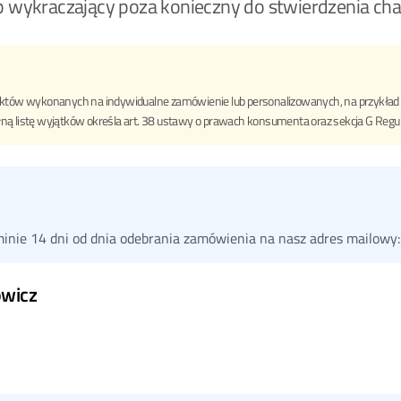
b wykraczający poza konieczny do stwierdzenia cha
duktów wykonanych na indywidualne zamówienie lub personalizowanych, na przykła
ną listę wyjątków określa art. 38 ustawy o prawach konsumenta oraz sekcja G Regu
minie 14 dni od dnia odebrania zamówienia na nasz adres mailowy
owicz