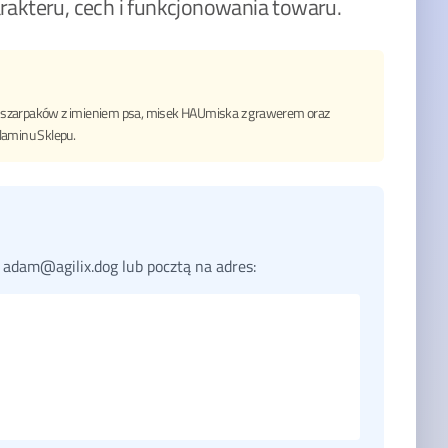
rakteru, cech i funkcjonowania towaru.
d szarpaków z imieniem psa, misek HAUmiska z grawerem oraz
laminu Sklepu.
:
adam@agilix.dog
lub pocztą na adres: