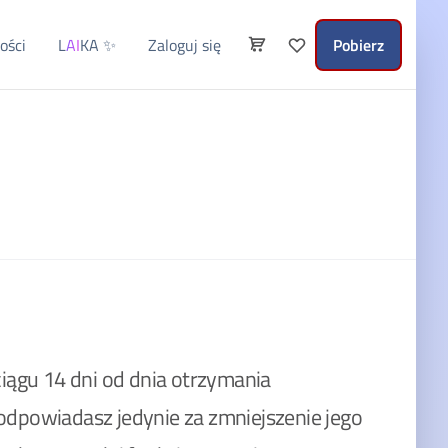
ości
L
AI
KA
✨
Zaloguj się
Pobierz
iągu 14 dni od dnia otrzymania
odpowiadasz jedynie za zmniejszenie jego