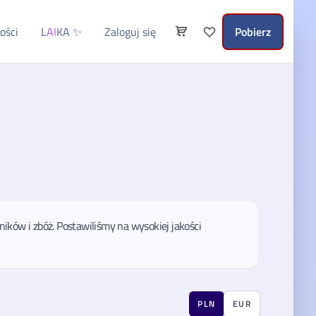
ości
L
AI
KA
✨
Zaloguj się
Pobierz
ków i zbóż. Postawiliśmy na wysokiej jakości
PLN
EUR