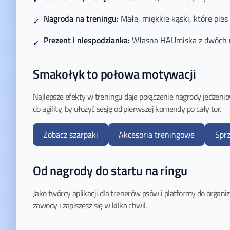
Nagroda na treningu:
Małe, miękkie kąski, które pies
✓
Prezent i niespodzianka:
Własna HAUmiska z dwóch ul
✓
Smakołyk to połowa motywacji
Najlepsze efekty w treningu daje połączenie nagrody jedzenio
do agility, by ułożyć sesję od pierwszej komendy po cały tor.
Zobacz szarpaki
Akcesoria treningowe
Sprz
Od nagrody do startu na ringu
Jako twórcy aplikacji dla trenerów psów i platformy do organiz
zawody i zapiszesz się w kilka chwil.