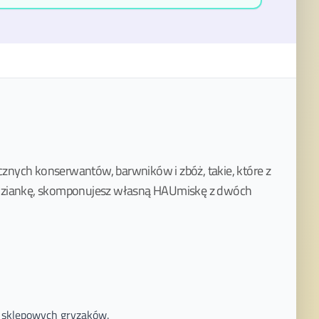
cznych konserwantów, barwników i zbóż, takie, które z
podziankę, skomponujesz własną HAUmiskę z dwóch
a sklepowych gryzaków.