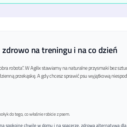
 zdrowo na treningu i na co dzień
bra robota”. W Agilix stawiamy na naturalne przysmaki bez sztu
odzienną przekąskę. A gdy chcesz sprawić psu wyjątkową nies
yk do tego, co właśnie robicie z psem.
na spokojne chwile w domu i na spacerze, zdrowa alternatywa dl