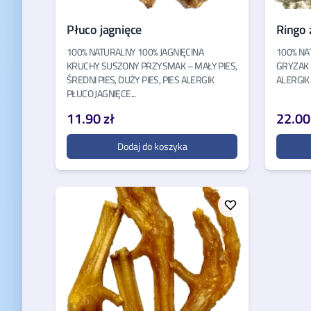
Płuco jagnięce
Ringo z
100% NATURALNY 100% JAGNIĘCINA
100% NA
KRUCHY SUSZONY PRZYSMAK – MAŁY PIES,
GRYZAK –
ŚREDNI PIES, DUŻY PIES, PIES ALERGIK
ALERGIK 
PŁUCO JAGNIĘCE...
11.90 zł
22.00
Dodaj do koszyka