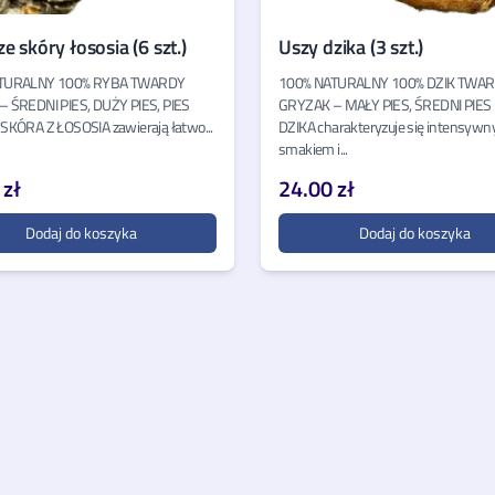
e skóry łososia (6 szt.)
Uszy dzika (3 szt.)
TURALNY 100% RYBA TWARDY
100% NATURALNY 100% DZIK TWA
 ŚREDNI PIES, DUŻY PIES, PIES
GRYZAK – MAŁY PIES, ŚREDNI PIES
SKÓRA Z ŁOSOSIA zawierają łatwo...
DZIKA charakteryzuje się intensyw
smakiem i...
 zł
24.00 zł
Dodaj do koszyka
Dodaj do koszyka