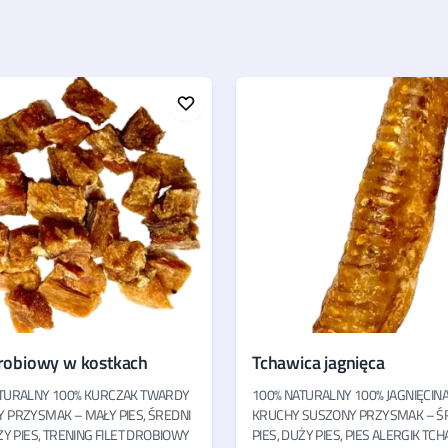
drobiowy w kostkach
Tchawica jagnięca
TURALNY 100% KURCZAK TWARDY
100% NATURALNY 100% JAGNIĘCIN
 PRZYSMAK – MAŁY PIES, ŚREDNI
KRUCHY SUSZONY PRZYSMAK – Ś
ŻY PIES, TRENING FILET DROBIOWY
PIES, DUŻY PIES, PIES ALERGIK TC