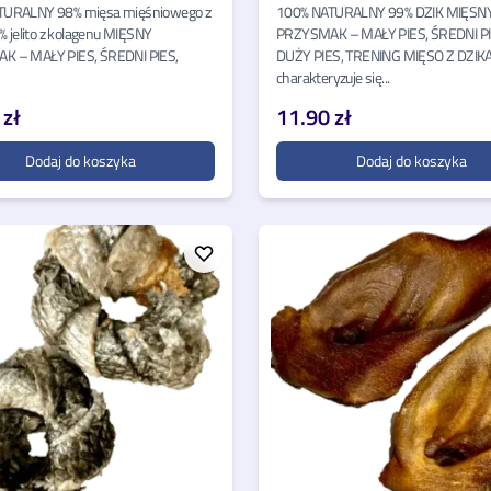
TURALNY 98% mięsa mięśniowego z
100% NATURALNY 99% DZIK MIĘSN
0% jelito z kolagenu MIĘSNY
PRZYSMAK – MAŁY PIES, ŚREDNI PI
K – MAŁY PIES, ŚREDNI PIES,
DUŻY PIES, TRENING MIĘSO Z DZIK
charakteryzuje się...
 zł
11.90 zł
Dodaj do koszyka
Dodaj do koszyka