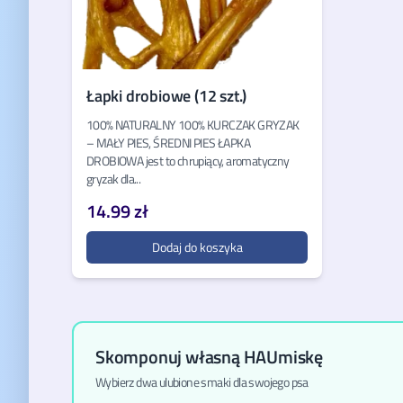
Łapki drobiowe (12 szt.)
100% NATURALNY 100% KURCZAK GRYZAK
– MAŁY PIES, ŚREDNI PIES ŁAPKA
DROBIOWA jest to chrupiący, aromatyczny
gryzak dla...
14.99 zł
Dodaj do koszyka
Skomponuj własną HAUmiskę
Wybierz dwa ulubione smaki dla swojego psa