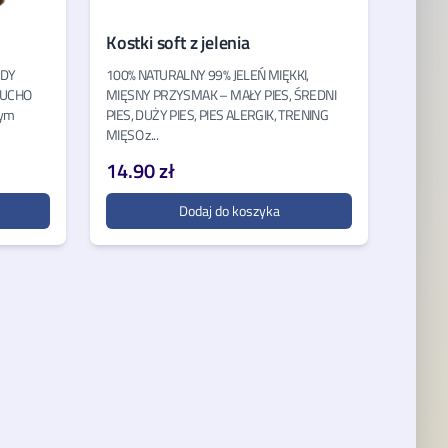
Kostki soft z jelenia
RDY
100% NATURALNY 99% JELEŃ MIĘKKI,
 UCHO
MIĘSNY PRZYSMAK – MAŁY PIES, ŚREDNI
nym
PIES, DUŻY PIES, PIES ALERGIK, TRENING
MIĘSO z...
14.90 zł
Dodaj do koszyka