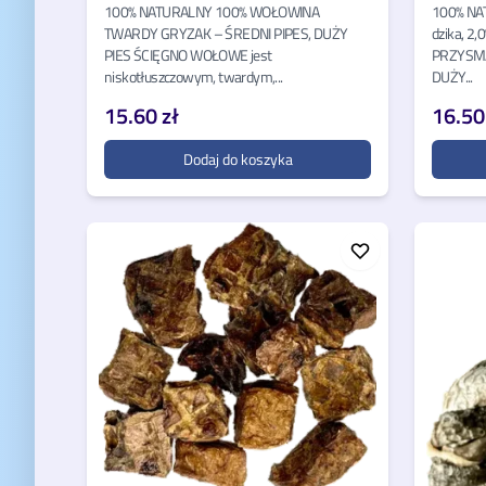
100% NATURALNY 100% WOŁOWINA
100% NA
TWARDY GRYZAK – ŚREDNI PIPES, DUŻY
dzika, 2,
PIES ŚCIĘGNO WOŁOWE jest
PRZYSMA
niskotłuszczowym, twardym,...
DUŻY...
15.60 zł
16.50
Dodaj do koszyka