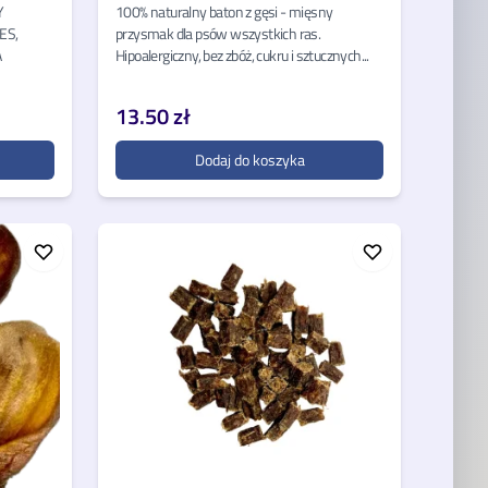
Y
100% naturalny baton z gęsi - mięsny
ES,
przysmak dla psów wszystkich ras.
A
Hipoalergiczny, bez zbóż, cukru i sztucznych...
13.50 zł
Dodaj do koszyka