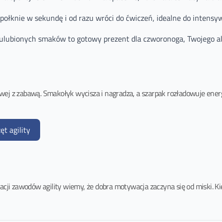
 połknie w sekundę i od razu wróci do ćwiczeń, idealne do intensyw
ubionych smaków to gotowy prezent dla czworonoga, Twojego al
wej z zabawą. Smakołyk wycisza i nagradza, a szarpak rozładowuje energ
ęt agility
acji zawodów agility wiemy, że dobra motywacja zaczyna się od miski. Kie