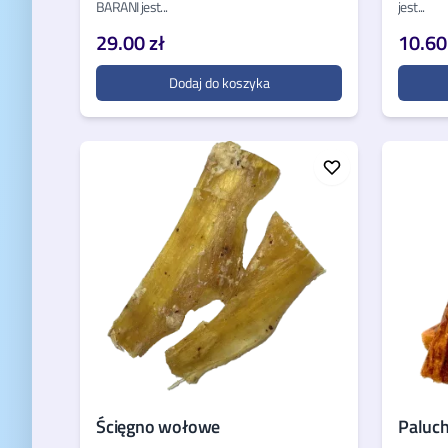
BARANI jest...
jest...
29.00 zł
10.60
Dodaj do koszyka
Ścięgno wołowe
Paluchy