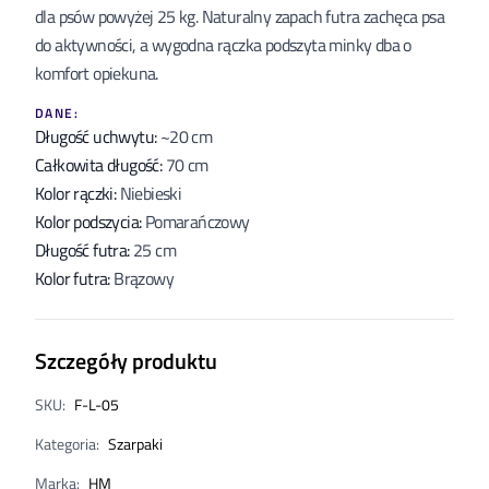
dla psów powyżej 25 kg. Naturalny zapach futra zachęca psa
do aktywności, a wygodna rączka podszyta minky dba o
komfort opiekuna.
DANE:
Długość uchwytu
:
~20 cm
Całkowita długość
:
70 cm
Kolor rączki
:
Niebieski
Kolor podszycia
:
Pomarańczowy
Długość futra
:
25 cm
Kolor futra
:
Brązowy
Szczegóły produktu
SKU
:
F-L-05
Kategoria
:
Szarpaki
Marka
:
HM