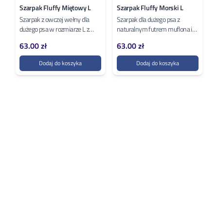
Szarpak Fluffy Miętowy L
Szarpak Fluffy Morski L
Szarpak z owczej wełny dla
Szarpak dla dużego psa z
dużego psa w rozmiarze L z
naturalnym futrem muflona i
miętową rączką. Długa rączka
morską rączką. Rozmiar L
63.00 zł
63.00 zł
70 cm zapewnia bezpieczny
zaprojektowany dla psów
dystans...
powyżej 25 kg,...
Dodaj do koszyka
Dodaj do koszyka