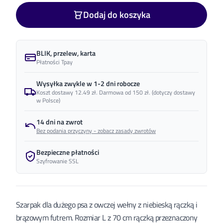
Dodaj do koszyka
BLIK, przelew, karta
Płatności Tpay
Wysyłka zwykle w 1-2 dni robocze
Koszt dostawy 12.49 zł. Darmowa od 150 zł.
(dotyczy dostawy
w Polsce)
14 dni na zwrot
Bez podania przyczyny - zobacz zasady zwrotów
Bezpieczne płatności
Szyfrowanie SSL
Szarpak dla dużego psa z owczej wełny z niebieską rączką i
brązowym futrem. Rozmiar L z 70 cm rączką przeznaczony