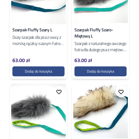
Szarpak Fluffy Szary L
Szarpak Fluffy Szaro-
Miętowy L
Duży szarpak dla psa z owcy z
morską rączką i szarym futrem.
Szarpak z naturalnego owczego
Zapach naturalnej owczej
futra dla dużego psa z miętową
wełny działa na psy jak
rączką i pudrowym podszyciem.
63.00 zł
63.00 zł
magnes,...
Naturalny materiał sprawia,...
Dodaj do koszyka
Dodaj do koszyka