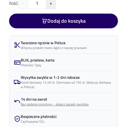
Ilość
:
-
+
Dodaj do koszyka
Tworzone ręcznie w Polsce
Własny produkt marki Agilix z naszej pracowni
BLIK, przelew, karta
Płatności Tpay
Wysyłka zwykle w 1-2 dni robocze
Koszt dostawy 12.49 zł. Darmowa od 150 zł.
(dotyczy dostawy
w Polsce)
14 dni na zwrot
Bez podania przyczyny - zobacz zasady zwrotów
Bezpieczne płatności
Szyfrowanie SSL