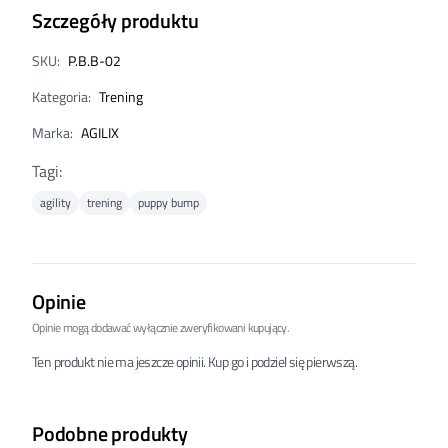
Szczegóły produktu
SKU
:
P.B.B-02
Kategoria
:
Trening
Marka
:
AGILIX
Tagi
:
agility
trening
puppy bump
Opinie
Opinie mogą dodawać wyłącznie zweryfikowani kupujący.
Ten produkt nie ma jeszcze opinii. Kup go i podziel się pierwszą.
Podobne produkty