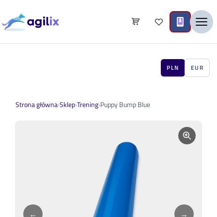
PLN
EUR
Strona główna
›
Sklep
›
Trening
›
Puppy Bump Blue
←
→