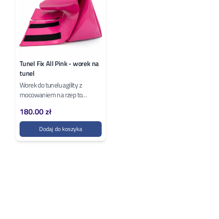
Tunel Fix All Pink - worek na
tunel
Worek do tunelu agility z
mocowaniem na rzep to
praktyczny element
180.00 zł
wyposażenia, który pomaga
utrzymać tunel stabilnie...
Dodaj do koszyka