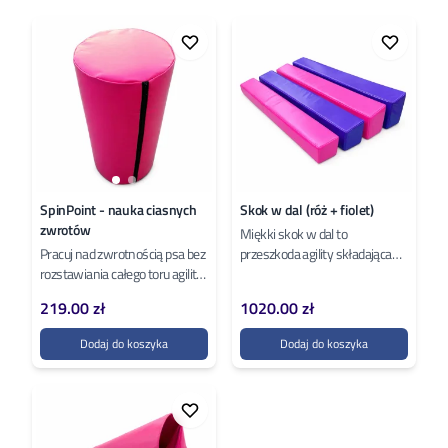
SpinPoint - nauka ciasnych
Skok w dal (róż + fiolet)
zwrotów
Miękki skok w dal to
Pracuj nad zwrotnością psa bez
przeszkoda agility składająca
rozstawiania całego toru agility,
się z czterech miękkich
SpinPoint będzie bardzo
elementów skoku oraz
219.00 zł
1020.00 zł
pomocnym elementem
czterech słupków...
treningu....
Dodaj do koszyka
Dodaj do koszyka